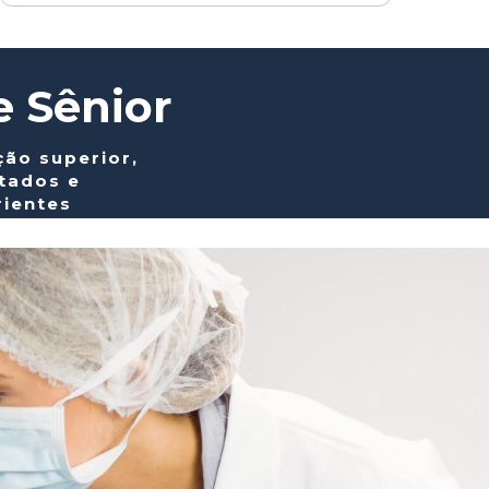
e Sênior
ão superior,
tados e 
rientes