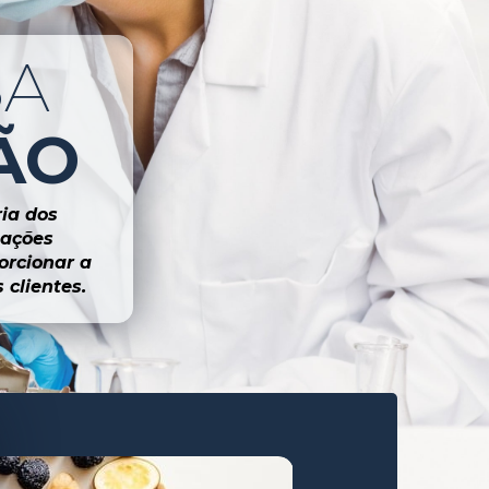
NOSSA 
ÃO
a dos 
ações 
rcionar a 
 clientes.