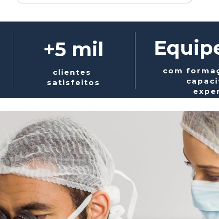
Equip
+5 mil
com formaç
clientes 
capaci
satisfeitos
expe